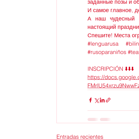
заданные позы и об
И самое главное, д
А наш чудесный п
настоящий праздни
Спешите! Места ог
#lenguarusa
#bili
#rusoparaniños
#teat
INSCRIPCIÓN ⬇️⬇️⬇️
https://docs.goog
FMrlU54xrzu9NwwFz
Entradas recientes