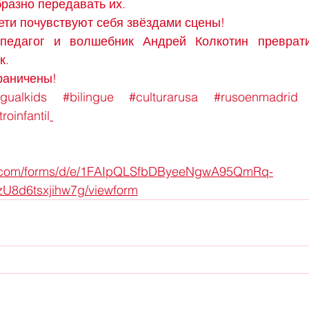
разно передавать их.
ети почувствуют себя звёздами сцены!
едагог и волшебник Андрей Колкотин преврати
к.
раничены!
ngualkids
#bilingue
#culturarusa
#rusoenmadrid
roinfantil
le.com/forms/d/e/1FAIpQLSfbDByeeNgwA95QmRq-
U8d6tsxjihw7g/viewform