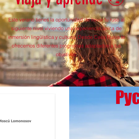
Este verano tienes la oportunidad de llevar tu ruso al
siguiente nivel viviendo una experiencia única de
inmersión lingüística y cultural. Desde Casa Rusia te
ofrecemos diferentes programas adaptados a tus
objetivos.
Ру